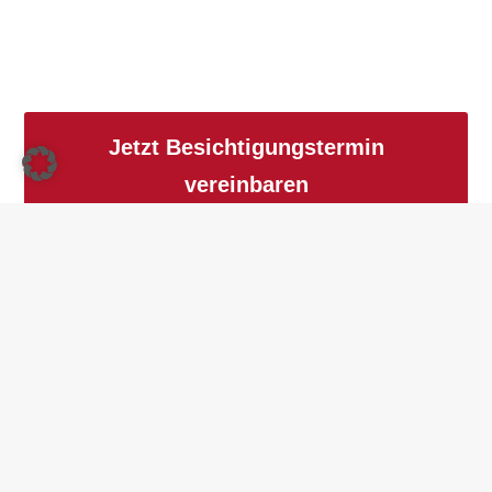
Jetzt Besichtigungstermin
vereinbaren
JETZT BERATEN LASSEN
09551 / 9220 – 0
INFO@HOLZ-VOGEL.DE