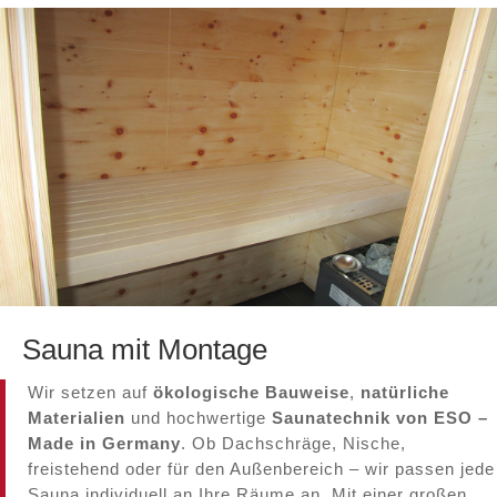
Sauna mit Montage
Wir setzen auf
ökologische Bauweise
,
natürliche
Materialien
und hochwertige
Saunatechnik von ESO –
Made in Germany
. Ob Dachschräge, Nische,
freistehend oder für den Außenbereich – wir passen jede
Sauna individuell an Ihre Räume an. Mit einer großen