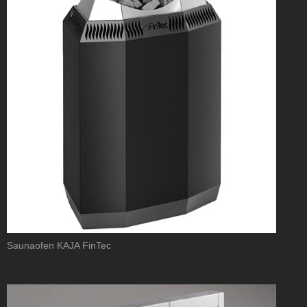
Saunaofen KAJA FinTec